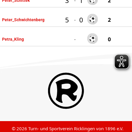
3
1
2
-
Peter_Schittek
5
0
2
-
Peter_Schwichtenberg
0
-
Petra_Kling
© 2026 Turn- und Sportverein Ricklingen von 1896 e.V.