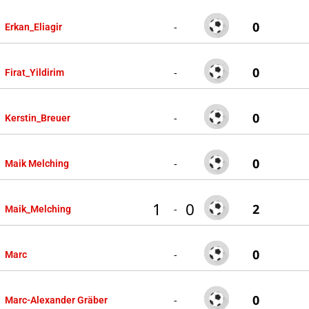
0
-
Erkan_Eliagir
0
-
Firat_Yildirim
0
-
Kerstin_Breuer
0
-
Maik Melching
1
0
2
-
Maik_Melching
0
-
Marc
0
-
Marc-Alexander Gräber