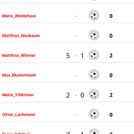
0
-
Mario_Weidehaus
0
-
Matthias_Masbaum
5
1
2
-
Matthias_Wiemer
0
-
Max_Mustermann
2
0
2
-
Metin_Yildirimer
0
-
Oliver_Lachmann