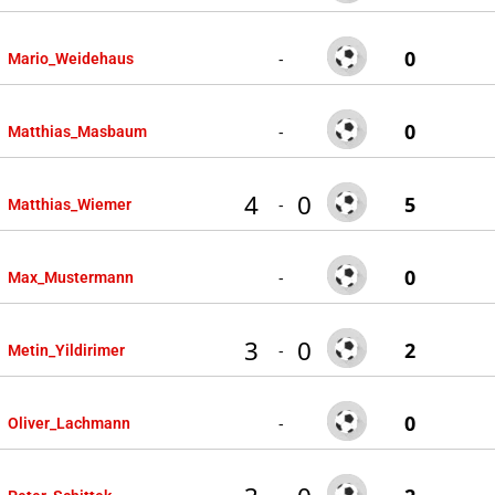
0
-
Mario_Weidehaus
0
-
Matthias_Masbaum
4
0
5
-
Matthias_Wiemer
0
-
Max_Mustermann
3
0
2
-
Metin_Yildirimer
0
-
Oliver_Lachmann