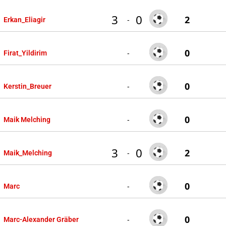
3
0
2
-
Erkan_Eliagir
0
-
Firat_Yildirim
0
-
Kerstin_Breuer
0
-
Maik Melching
3
0
2
-
Maik_Melching
0
-
Marc
0
-
Marc-Alexander Gräber