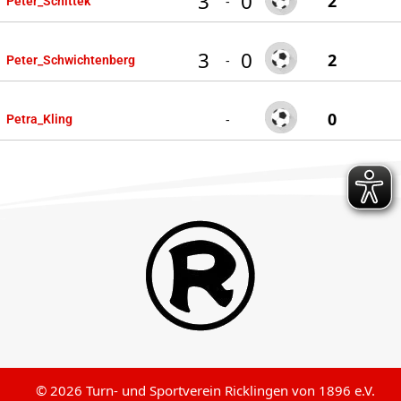
3
0
2
-
Peter_Schittek
3
0
2
-
Peter_Schwichtenberg
0
-
Petra_Kling
© 2026 Turn- und Sportverein Ricklingen von 1896 e.V.