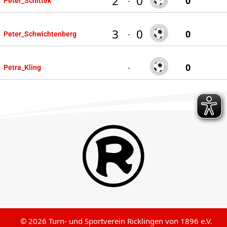
2
0
0
-
Peter_Schittek
3
0
0
-
Peter_Schwichtenberg
0
-
Petra_Kling
© 2026 Turn- und Sportverein Ricklingen von 1896 e.V.