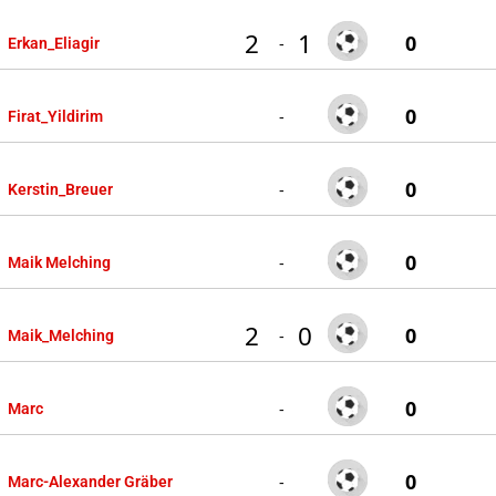
2
1
0
-
Erkan_Eliagir
0
-
Firat_Yildirim
0
-
Kerstin_Breuer
0
-
Maik Melching
2
0
0
-
Maik_Melching
0
-
Marc
0
-
Marc-Alexander Gräber