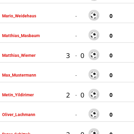
0
-
Mario_Weidehaus
0
-
Matthias_Masbaum
3
0
0
-
Matthias_Wiemer
0
-
Max_Mustermann
2
0
0
-
Metin_Yildirimer
0
-
Oliver_Lachmann