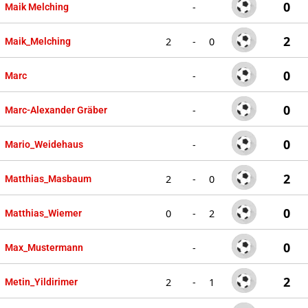
0
-
Maik Melching
2
2
-
0
Maik_Melching
0
-
Marc
0
-
Marc-Alexander Gräber
0
-
Mario_Weidehaus
2
2
-
0
Matthias_Masbaum
0
0
-
2
Matthias_Wiemer
0
-
Max_Mustermann
2
2
-
1
Metin_Yildirimer