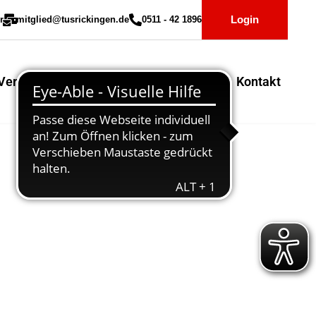
Login
r
mitglied@tusrickingen.de
0511 - 42 1896
Vereinssport
Mitglieder-Service
Kontakt