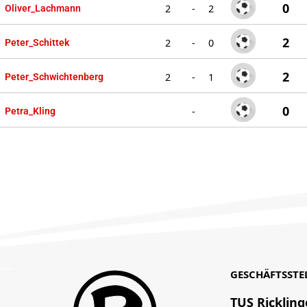
0
2
-
2
Oliver_Lachmann
2
2
-
0
Peter_Schittek
2
2
-
1
Peter_Schwichtenberg
0
-
Petra_Kling
GESCHÄFTSSTE
TUS Rickling