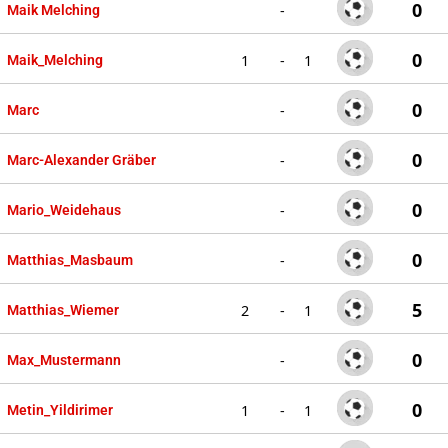
0
-
Maik Melching
0
1
-
1
Maik_Melching
0
-
Marc
0
-
Marc-Alexander Gräber
0
-
Mario_Weidehaus
0
-
Matthias_Masbaum
5
2
-
1
Matthias_Wiemer
0
-
Max_Mustermann
0
1
-
1
Metin_Yildirimer