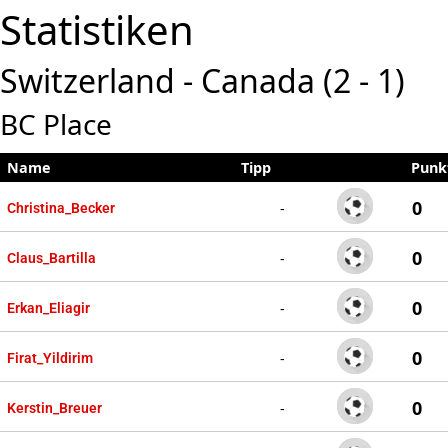
Statistiken
Switzerland - Canada (2 - 1)
BC Place
Name
Tipp
Punk
0
-
Christina_Becker
0
-
Claus_Bartilla
0
-
Erkan_Eliagir
0
-
Firat_Yildirim
0
-
Kerstin_Breuer