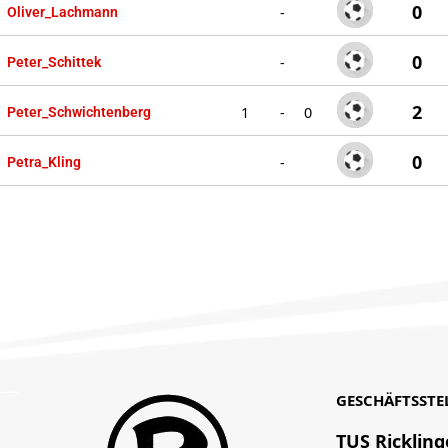
0
-
Oliver_Lachmann
0
-
Peter_Schittek
2
1
-
0
Peter_Schwichtenberg
0
-
Petra_Kling
GESCHÄFTSSTE
TUS Rickling