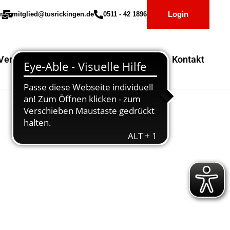
Login
r
mitglied@tusrickingen.de
0511 - 42 1896
Vereinssport
Mitglieder-Service
Kontakt