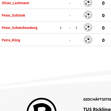
0
-
Oliver_Lachmann
0
-
Peter_Schittek
0
1
-
1
Peter_Schwichtenberg
0
-
Petra_Kling
GESCHÄFTSSTE
TUS Rickling