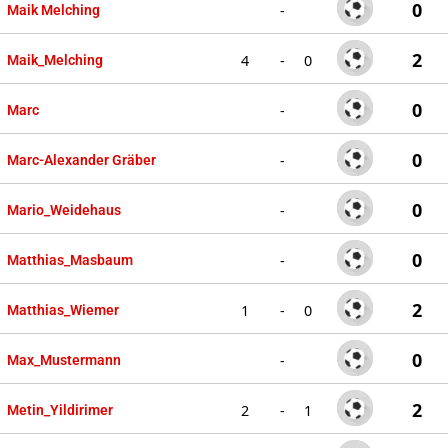
0
-
Maik Melching
2
4
-
0
Maik_Melching
0
-
Marc
0
-
Marc-Alexander Gräber
0
-
Mario_Weidehaus
0
-
Matthias_Masbaum
2
1
-
0
Matthias_Wiemer
0
-
Max_Mustermann
2
2
-
1
Metin_Yildirimer