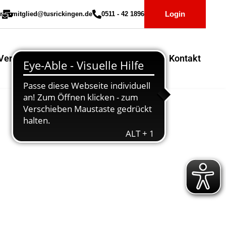
Login
r
mitglied@tusrickingen.de
0511 - 42 1896
Vereinssport
Mitglieder-Service
Kontakt