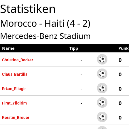
Statistiken
Morocco - Haiti (4 - 2)
Mercedes-Benz Stadium
Name
Tipp
Punk
0
-
Christina_Becker
0
-
Claus_Bartilla
0
-
Erkan_Eliagir
0
-
Firat_Yildirim
0
-
Kerstin_Breuer