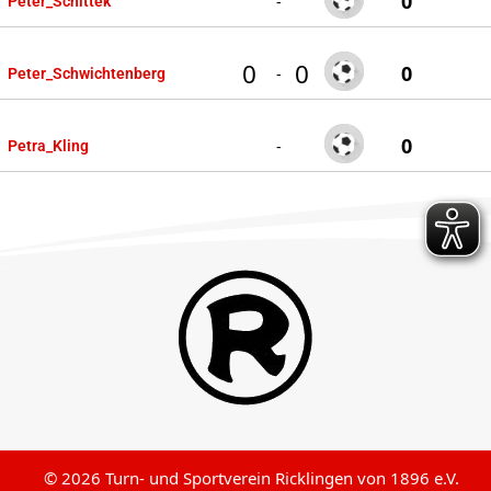
0
-
Peter_Schittek
0
0
0
-
Peter_Schwichtenberg
0
-
Petra_Kling
© 2026 Turn- und Sportverein Ricklingen von 1896 e.V.