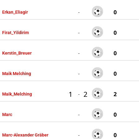
0
-
Erkan_Eliagir
0
-
Firat_Yildirim
0
-
Kerstin_Breuer
0
-
Maik Melching
1
2
2
-
Maik_Melching
0
-
Marc
0
-
Marc-Alexander Gräber