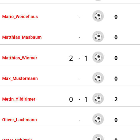
0
-
Mario_Weidehaus
0
-
Matthias_Masbaum
2
1
0
-
Matthias_Wiemer
0
-
Max_Mustermann
0
1
2
-
Metin_Yildirimer
0
-
Oliver_Lachmann