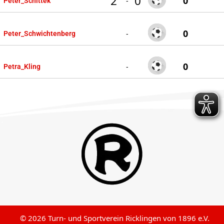
2
0
0
-
Peter_Schittek
0
-
Peter_Schwichtenberg
0
-
Petra_Kling
© 2026 Turn- und Sportverein Ricklingen von 1896 e.V.