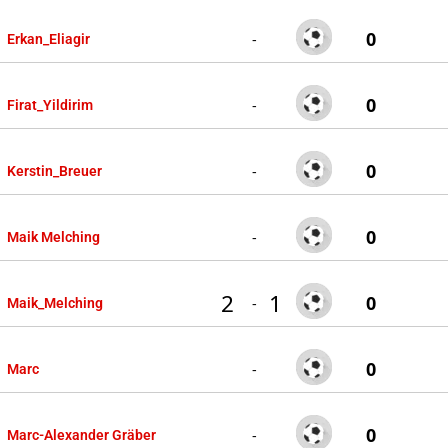
0
-
Erkan_Eliagir
0
-
Firat_Yildirim
0
-
Kerstin_Breuer
0
-
Maik Melching
2
1
0
-
Maik_Melching
0
-
Marc
0
-
Marc-Alexander Gräber