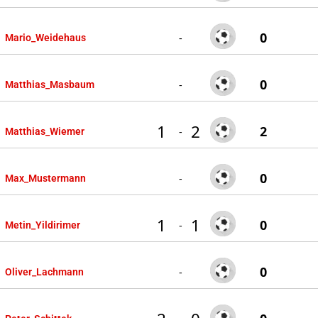
0
-
Mario_Weidehaus
0
-
Matthias_Masbaum
1
2
2
-
Matthias_Wiemer
0
-
Max_Mustermann
1
1
0
-
Metin_Yildirimer
0
-
Oliver_Lachmann