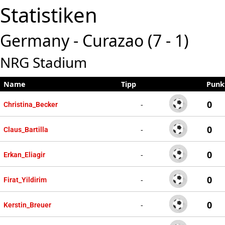
Statistiken
Germany - Curazao (7 - 1)
NRG Stadium
Name
Tipp
Punk
0
-
Christina_Becker
0
-
Claus_Bartilla
0
-
Erkan_Eliagir
0
-
Firat_Yildirim
0
-
Kerstin_Breuer