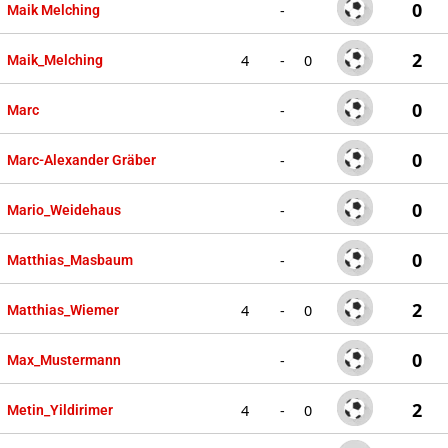
0
-
Maik Melching
2
4
-
0
Maik_Melching
0
-
Marc
0
-
Marc-Alexander Gräber
0
-
Mario_Weidehaus
0
-
Matthias_Masbaum
2
4
-
0
Matthias_Wiemer
0
-
Max_Mustermann
2
4
-
0
Metin_Yildirimer