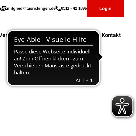
Login
r
mitglied@tusrickingen.de
0511 - 42 1896
Vereinssport
Mitglieder-Service
Kontakt