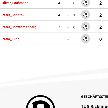
2
4
-
0
Oliver_Lachmann
2
4
-
1
Peter_Schittek
2
7
-
0
Peter_Schwichtenberg
0
-
Petra_Kling
GESCHÄFTSSTE
TUS Rickling