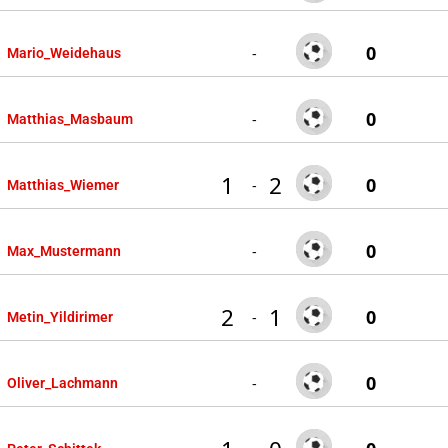
0
-
Mario_Weidehaus
0
-
Matthias_Masbaum
1
2
0
-
Matthias_Wiemer
0
-
Max_Mustermann
2
1
0
-
Metin_Yildirimer
0
-
Oliver_Lachmann