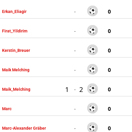
0
-
Erkan_Eliagir
0
-
Firat_Yildirim
0
-
Kerstin_Breuer
0
-
Maik Melching
1
2
0
-
Maik_Melching
0
-
Marc
0
-
Marc-Alexander Gräber