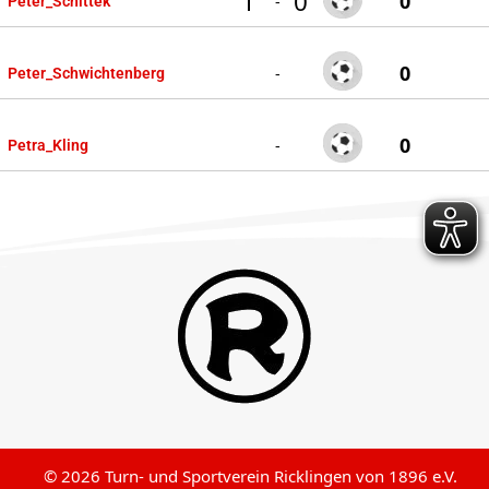
1
0
0
-
Peter_Schittek
0
-
Peter_Schwichtenberg
0
-
Petra_Kling
© 2026 Turn- und Sportverein Ricklingen von 1896 e.V.