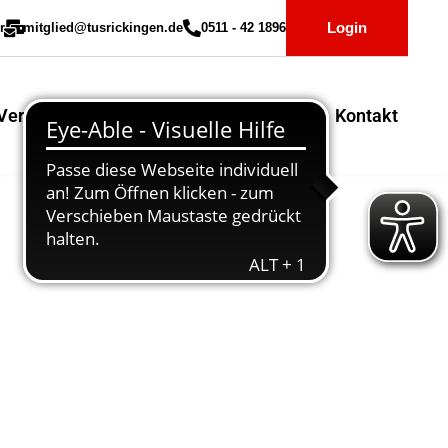
Login
r
mitglied@tusrickingen.de
0511 - 42 1896
Vereinssport
Mitglieder-Service
Kontakt