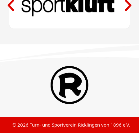
© 2026 Turn- und Sportverein Ricklingen von 1896 e.V.