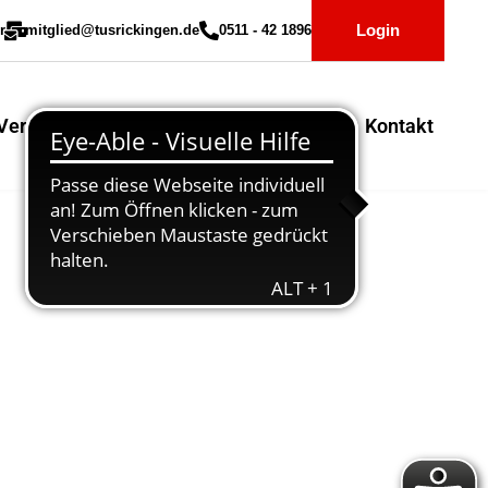
Login
r
mitglied@tusrickingen.de
0511 - 42 1896
Vereinssport
Mitglieder-Service
Kontakt