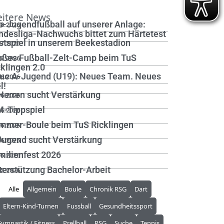
itere News
p-Jugendfußball auf unserer Anlage:
08.2026
ndesliga-Nachwuchs bittet zum Härtetest
stspiel in unserem Beekestadion
07.2026
oßes Fußball-Zelt-Camp beim TuS
07.2026
cklingen 2.0
ue A-Jugend (U19): Neues Team. Neues
06.2026
l!
 Herren sucht Verstärkung
06.2026
-Tippspiel
06.2026
mmer-Boule beim TuS Ricklingen
06.2026
Jugend sucht Verstärkung
06.2026
milienfest 2026
06.2026
terstützung Bachelor-Arbeit
05.2026
Alle
Allgemein
Boule
Chronik RSG
Dart
Eltern-Kind-Turnen
Fussball
Gesundheitssport
ymnastik / Fitness
Prellball
RSG
Suche
Tennis