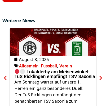
Weitere News
August 8, 2026
R
,
,
Allgemein
Fussball
Verein
S
Lokalderby am Meisenwinkel:
Am
TuS Ricklingen empfängt TSV Saxonia
Tr
Am Sonntag wartet auf unsere 1.
un
Herren ein ganz besonderes Duell:
de
Der TuS Ricklingen empfängt den
benachbarten TSV Saxonia zum