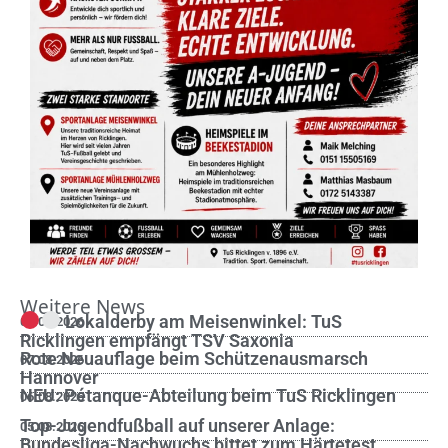
Weitere News
Lokalderby am Meisenwinkel: TuS
08.08.2026
Ricklingen empfängt TSV Saxonia
Rote Neuauflage beim Schützenausmarsch
07.08.2026
Hannover
NEU: Pétanque-Abteilung beim TuS Ricklingen
06.08.2026
Top-Jugendfußball auf unserer Anlage:
05.08.2026
Bundesliga-Nachwuchs bittet zum Härtetest