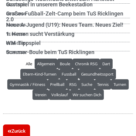
Gastspiel in unserem Beekestadion
04.07.2026
Großes Fußball-Zelt-Camp beim TuS Ricklingen
03.07.2026
2.0
Neue A-Jugend (U19): Neues Team. Neues Ziel!
14.06.2026
1. Herren sucht Verstärkung
13.06.2026
WM-Tippspiel
08.06.2026
Sommer-Boule beim TuS Ricklingen
06.06.2026
Alle
Allgemein
Boule
Chronik RSG
Dart
Eltern-Kind-Turnen
Fussball
Gesundheitssport
Gymnastik / Fitness
Prellball
RSG
Suche
Tennis
Turnen
Verein
Volkslauf
Wir suchen Dich
Zurück