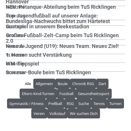
Hannover
NEU: Pétanque-Abteilung beim TuS Ricklingen
06.08.2026
Top-Jugendfußball auf unserer Anlage:
05.08.2026
Bundesliga-Nachwuchs bittet zum Härtetest
Gastspiel in unserem Beekestadion
04.07.2026
Großes Fußball-Zelt-Camp beim TuS Ricklingen
03.07.2026
2.0
Neue A-Jugend (U19): Neues Team. Neues Ziel!
14.06.2026
1. Herren sucht Verstärkung
13.06.2026
WM-Tippspiel
08.06.2026
Sommer-Boule beim TuS Ricklingen
06.06.2026
Alle
Allgemein
Boule
Chronik RSG
Dart
Eltern-Kind-Turnen
Fussball
Gesundheitssport
Gymnastik / Fitness
Prellball
RSG
Suche
Tennis
Turnen
Verein
Volkslauf
Wir suchen Dich