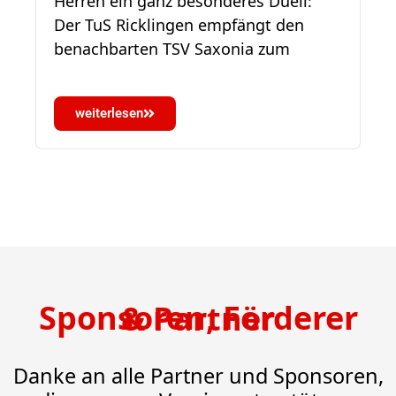
Herren ein ganz besonderes Duell:
de
Der TuS Ricklingen empfängt den
benachbarten TSV Saxonia zum
weiterlesen
Sponsoren, Förderer & Partner
Danke an alle Partner und Sponsoren,