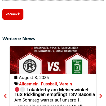
Zurück
Weitere News
August 8, 2026
R
,
,
Allgemein
Fussball
Verein
S
Lokalderby am Meisenwinkel:
Am
TuS Ricklingen empfängt TSV Saxonia
Tr
Am Sonntag wartet auf unsere 1.
un