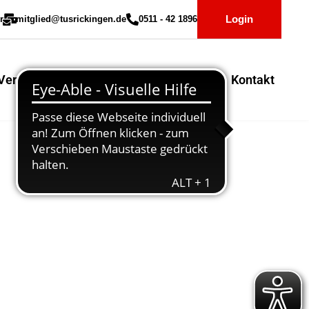
Login
r
mitglied@tusrickingen.de
0511 - 42 1896
Vereinssport
Mitglieder-Service
Kontakt