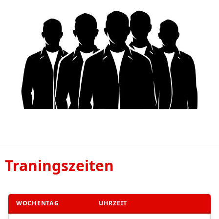
Traningszeiten
WOCHENTAG
UHRZEIT