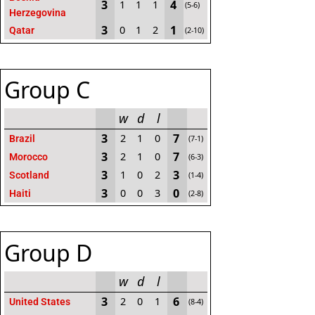
3
4
1
1
1
(5-6)
Herzegovina
3
1
0
1
2
Qatar
(2-10)
Group C
w
d
l
3
7
2
1
0
Brazil
(7-1)
3
7
2
1
0
Morocco
(6-3)
3
3
1
0
2
Scotland
(1-4)
3
0
0
0
3
Haiti
(2-8)
Group D
w
d
l
3
6
2
0
1
United States
(8-4)