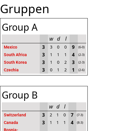
Gruppen
Group A
w
d
l
3
9
3
0
0
Mexico
(6-0)
3
4
1
1
1
South Africa
(2-3)
3
3
1
0
2
South Korea
(2-3)
3
1
0
1
2
Czechia
(2-6)
Group B
w
d
l
3
7
2
1
0
Switzerland
(7-3)
3
4
1
1
1
Canada
(8-3)
Bosnia-