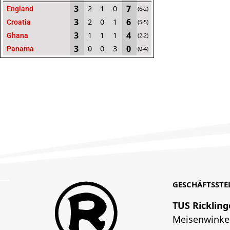
3
7
2
1
0
England
(6-2)
3
6
2
0
1
Croatia
(5-5)
3
4
1
1
1
Ghana
(2-2)
3
0
0
0
3
Panama
(0-4)
GESCHÄFTSSTE
TUS Rickling
Meisenwinke