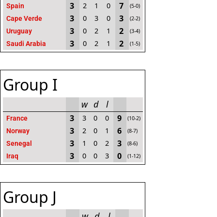
3
7
2
1
0
Spain
(5-0)
3
3
0
3
0
Cape Verde
(2-2)
3
2
0
2
1
Uruguay
(3-4)
3
2
0
2
1
Saudi Arabia
(1-5)
Group I
w
d
l
3
9
3
0
0
France
(10-2)
3
6
2
0
1
Norway
(8-7)
3
3
1
0
2
Senegal
(8-6)
3
0
0
0
3
Iraq
(1-12)
Group J
w
d
l