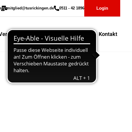
Login
r
mitglied@tusrickingen.de
0511 - 42 1896
Vereinssport
Mitglieder-Service
Kontakt