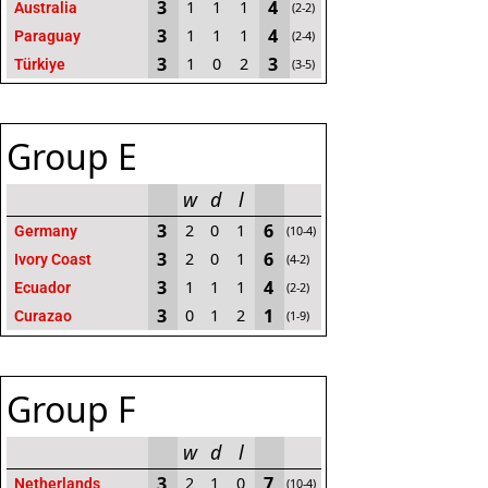
3
4
1
1
1
Australia
(2-2)
3
4
1
1
1
Paraguay
(2-4)
3
3
1
0
2
Türkiye
(3-5)
Group E
w
d
l
3
6
2
0
1
Germany
(10-4)
3
6
2
0
1
Ivory Coast
(4-2)
3
4
1
1
1
Ecuador
(2-2)
3
1
0
1
2
Curazao
(1-9)
Group F
w
d
l
3
7
2
1
0
Netherlands
(10-4)