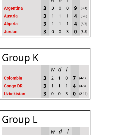
3
9
3
0
0
Argentina
(8-1)
3
4
1
1
1
Austria
(6-6)
3
4
1
1
1
Algeria
(5-7)
3
0
0
0
3
Jordan
(3-8)
Group K
w
d
l
3
7
2
1
0
Colombia
(4-1)
3
4
1
1
1
Congo DR
(4-3)
3
0
0
0
3
Uzbekistan
(2-11)
Group L
w
d
l