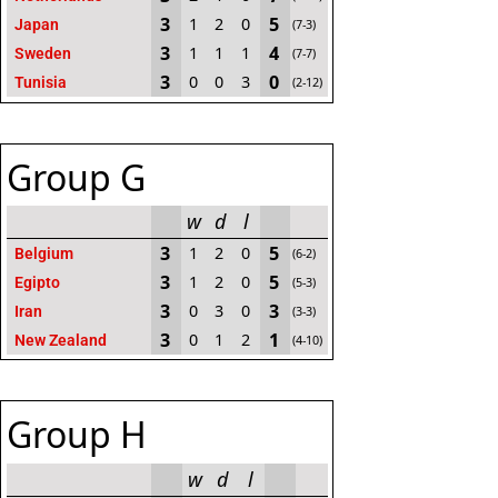
3
5
1
2
0
Japan
(7-3)
3
4
1
1
1
Sweden
(7-7)
3
0
0
0
3
Tunisia
(2-12)
Group G
w
d
l
3
5
1
2
0
Belgium
(6-2)
3
5
1
2
0
Egipto
(5-3)
3
3
0
3
0
Iran
(3-3)
3
1
0
1
2
New Zealand
(4-10)
Group H
w
d
l