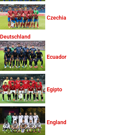
Czechia
Deutschland
Ecuador
Egipto
England