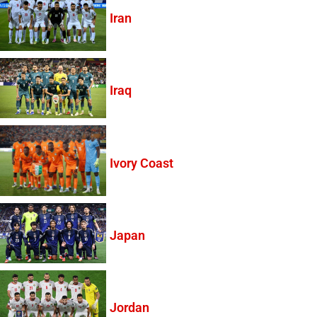
Iran
Iraq
Ivory Coast
Japan
Jordan