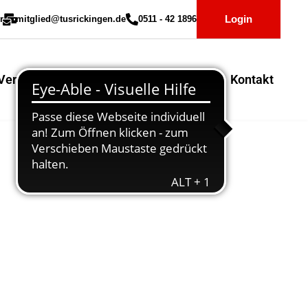
Login
r
mitglied@tusrickingen.de
0511 - 42 1896
Vereinssport
Mitglieder-Service
Kontakt