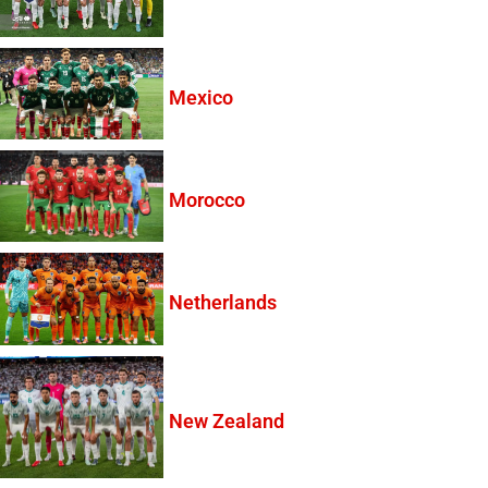
Mexico
Morocco
Netherlands
New Zealand