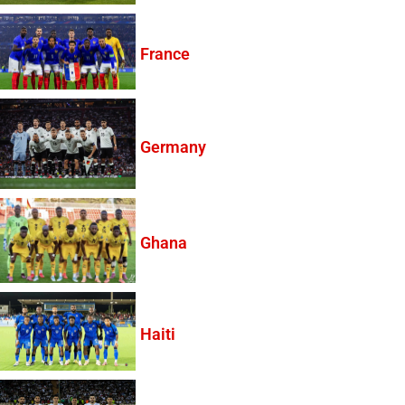
France
Germany
Ghana
Haiti